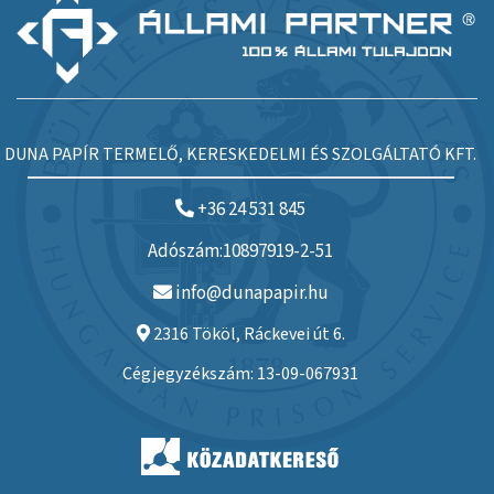
DUNA PAPÍR TERMELŐ, KERESKEDELMI ÉS SZOLGÁLTATÓ KFT.
+36 24 531 845
Adószám:10897919-2-51
info@dunapapir.hu
2316 Tököl, Ráckevei út 6.
Cégjegyzékszám: 13-09-067931