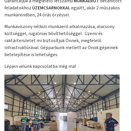
Garantáljuk a megfelelő létszámú
MUNKAERŐT
betanított
feladatokhoz
ÜZEMCSARNOKKAL
együtt, akár 2 műszakos
munkarendben, 24 órás őrzéssel.
Munkaviszony nélküli munkaerő alkalmazása, alacsony
költséggel, rugalmas bővíthetőséggel. Üzemi és
raktárterületet mi biztosítjuk Önnek, megfelelő
infrastruktúrával. Gépparkunk mellett az Önök gépeinek
betelepítése is lehetséges.
Lépjen velünk kapcsolatba még ma!