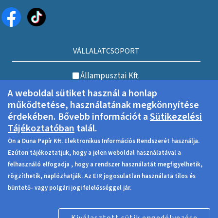
VÁLLALATCSOPORT
Állampusztai Kft.
A weboldal sütiket használ a honlap
Annamajori Kft.
működtetése, használatának megkönnyítése
BV Holding Kft.
érdekében. Bővebb információt a
Sütikezelési
Tájékoztatóban
talál.
Duna-Mix Kft.
Ön a Duna Papír Kft. Elektronikus Információs Rendszerét használja.
DUNA PAPÍR Kft.
Ezúton tájékoztatjuk, hogy a jelen weboldal használatával a
felhasználó elfogadja , hogy a rendszer használatát megfigyelhetik,
Ipoly Cipőgyár Kft.
rögzíthetik, naplózhatják. Az EIR jogosulatlan használata tilos és
Nagyfa-Alföld Kft.
büntető- vagy polgári jogi felelősséggel jár.
Nostra Kft.