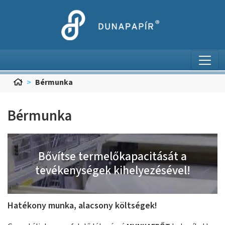
Ugrás a menühöz
Ugrás a keresőhöz
Ugrás a tartalomra
Ugrás a lábléchez
Bérmunka
Bérmunka
Bővítse termelőkapacitását a
tevékenységek kihelyezésével!
Hatékony munka, alacsony költségek!