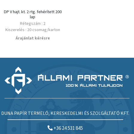
DP V hajt. kt. 2 rtg. fehérített 200
lap
Rétegszám : 2
Kiszerelés : 20 csomag/karton
Minimális rendelés : 1 Karton
Árajánlat kérésre
Alapanyag : újrahasznosított
DUNA PAPÍR TERMELŐ, KERESKEDELMI ÉS SZOLGÁLTATÓ KFT.
+36 24 531 845