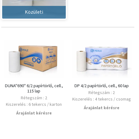
Közületi
DUNA"690" 6/2 papírtörlő, cell.,
DP 4/2 papírtörlő, cell., 60 lap
115 lap
Rétegszám : 2
Rétegszám : 2
Kiszerelés : 4 tekercs / csomag
Kiszerelés : 6 tekercs / karton
Minimális rendelés : 1 csomag
Árajánlat kérésre
Minimális rendelés : 1 karton
Alapanyag : Cellulóz
Árajánlat kérésre
Alapanyag : Cellulóz