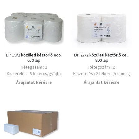
DP 19/2 közületi kéztörlő eco.
DP 27/2 közületi kéztörlő cell.
650 lap
800 lap
Rétegszám : 2
Rétegszám : 2
Kiszerelés : 6 tekercs/gyűjtő
Kiszerelés : 2 tekercs/csomag
Minimális rendelés : 1 csomag
Minimális rendelés : 1 csomag
Árajánlat kérésre
Árajánlat kérésre
Alapanyag : újrahasznosított
Alapanyag : Cellulóz