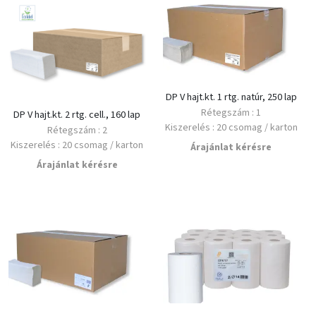
DP V hajt.kt. 1 rtg. natúr, 250 lap
Rétegszám : 1
DP V hajt.kt. 2 rtg. cell., 160 lap
Kiszerelés : 20 csomag / karton
Rétegszám : 2
Minimális rendelés : 1 karton
Kiszerelés : 20 csomag / karton
Árajánlat kérésre
Alapanyag : újrahasznosított
Minimális rendelés : 1 karton
Árajánlat kérésre
Alapanyag : Cellulóz