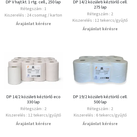
DP V hajt.kt. 1 rtg. cell., 250 lap
DP 14/2 közületi kéztörlő cell.
275 lap
Rétegszám : 1
Rétegszám : 2
Kiszerelés : 24 csomag / karton
Kiszerelés : 12 tekercs/gyűjtő
Minimális rendelés : 1 karton
Árajánlat kérésre
Minimális rendelés : 1 csomag
Alapanyag : Cellulóz
Árajánlat kérésre
Alapanyag : Cellulóz
DP 14/2 közületi kéztörlő eco
DP 19/2 közületi kéztörlő cell.
330 lap
500 lap
Rétegszám : 2
Rétegszám : 2
Kiszerelés : 12 tekercs/gyűjtő
Kiszerelés : 6 tekercs/gyűjtő
Minimális rendelés : 1 csomag
Minimális rendelés : 1 csomag
Árajánlat kérésre
Árajánlat kérésre
Alapanyag : újrahasznosított
Alapanyag : Cellulóz